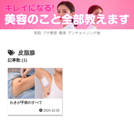
美肌･プチ整形･痩身･アンチエイジング他
皮脂腺
記事数:(1)
わきが
わきが手術のすべて
2024.10.25