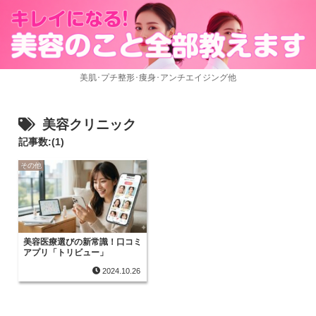
美肌･プチ整形･痩身･アンチエイジング他
美容クリニック
記事数:(1)
その他
美容医療選びの新常識！口コミ
アプリ「トリビュー」
2024.10.26