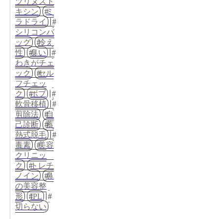
ツリヌスト
キシン
ミ
ラドライ
シリコンバ
ッグ
冷え
性
臭い
わきがチェ
ック
セル
フチェッ
ク
ボブ
軟骨移植
剪除法
自
己診断
蓄
熱式脱毛
毒素
美容
クリニッ
ク
トレチ
ノイン
鼻
の美容整
形
IPL
切らない