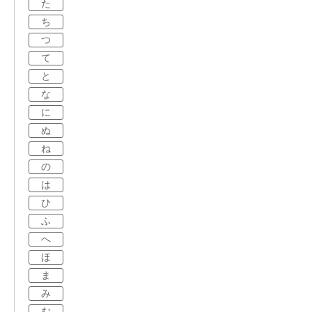
た
ち
つ
て
と
な
に
ぬ
ね
の
は
ひ
ふ
へ
ほ
ま
み
む