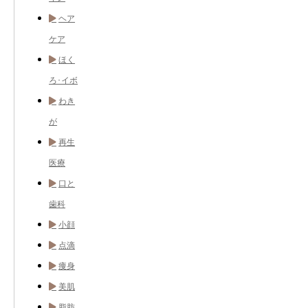
ヘア
ケア
ほく
ろ･イボ
わき
が
再生
医療
口と
歯科
小顔
点滴
痩身
美肌
脂肪