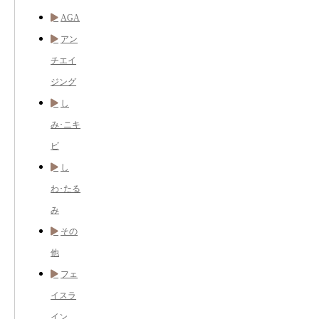
AGA
アン
チエイ
ジング
し
み･ニキ
ビ
し
わ･たる
み
その
他
フェ
イスラ
イン