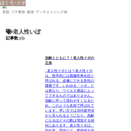
ほくろ･イボ
美肌･プチ整形･痩身･アンチエイジング他
老人性いぼ
記事数:(1)
加齢とともに？！老人性イボの
正体
- 老人性イボとは？老人性イボ
は、医学的には脂漏性角化症と
呼ばれる、皮膚にできる良性の
腫瘍です。いわゆる「イボ」と
は異なり、ウイルス感染によっ
てできるものではありません。
加齢に伴って現れやすくなるた
め、このような名前で呼ばれて
います。早い方では30代後半頃
から見られるようになり、高齢
になるほどその数は増加する傾
向にあります。老人性イボは、
顔や首、背中など、紫外線を浴