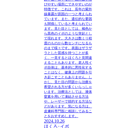
びやすい場所にできやすいのが
特徴です。これは、長年の紫外
線暴露が原因の一つと考えられ
ています。また、遺伝的な要因
も関係していると考えられてい
ます。見た目としては、褐色か
ら黒色のイボのような突起とし
て現れます。大きさは数ミリ程
度のものから数センチになるも
のまで様々です。表面はザラザ
ラとした質感を持つことが多
く、一見するとほくろと見間違
えることもあります。老人性イ
ボ自体は、基本的に悪性化する
ことはなく、健康上の問題を引
き起こすこともありません。し
かし、見た目の問題から治療を
希望される方が多くいらっしゃ
います。治療法としては、液体
窒素を用いて凍結させる方法
や、レーザーで焼灼する方法な
どがあります。気になる方は、
皮膚科専門医に相談してみるこ
とをおすすめします。
2024.10.26
ほくろ･イボ