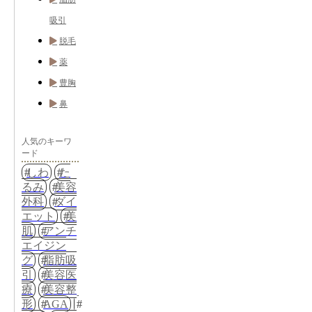
吸引
脱毛
薬
豊胸
鼻
人気のキーワ
ード
しわ
た
るみ
美容
外科
ダイ
エット
美
肌
アンチ
エイジン
グ
脂肪吸
引
美容医
療
美容整
形
AGA