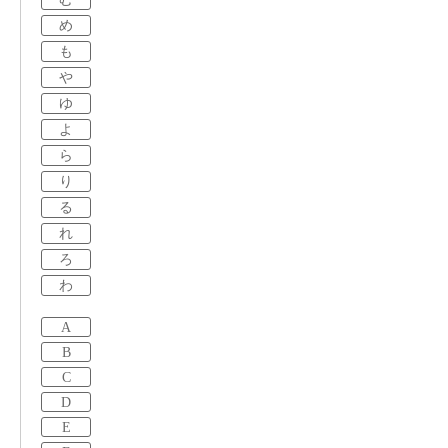
め
も
や
ゆ
よ
ら
り
る
れ
ろ
わ
A
B
C
D
E