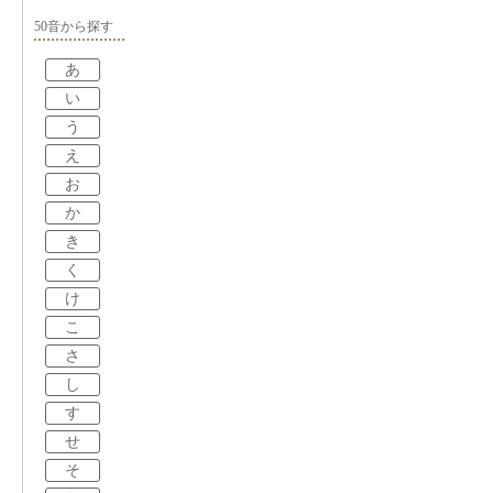
50音から探す
あ
い
う
え
お
か
き
く
け
こ
さ
し
す
せ
そ