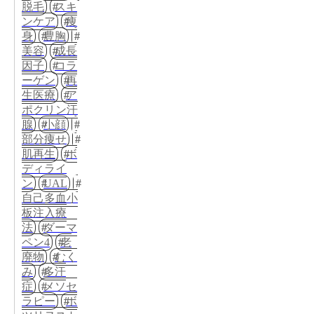
脱毛
スキ
ンケア
痩
身
豊胸
美容
成長
因子
コラ
ーゲン
再
生医療
ア
ポクリン汗
腺
小顔
部分痩せ
肌再生
ボ
ディライ
ン
UAL
自己多血小
板注入療
法
ダーマ
ペン4
老
廃物
むく
み
多汗
症
メソセ
ラピー
ボ