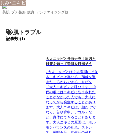
しみ･ニキビ
美肌･プチ整形･痩身･アンチエイジング他
肌トラブル
記事数:(1)
大人ニキビとサヨナラ！原因と
対策を知って美肌を目指そう
- 大人ニキビとは？思春期にでき
るニキビとは異なる、20歳を過
ぎたころからできるニキビを
「大人ニキビ」と呼びます。10
代の頃にはニキビに悩まされた
ことがなかった人でも、大人に
なってから発症することがあり
ます。大人ニキビは、顔だけで
なく、首や背中、デコルテな
ど、身体にできることもありま
す。大人ニキビの原因は、ホル
モンバランスの乱れ、ストレ
ス、睡眠不足、食生活の乱れ、