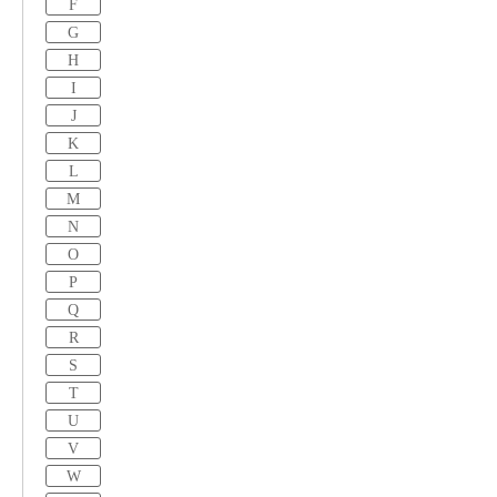
F
G
H
I
J
K
L
M
N
O
P
Q
R
S
T
U
V
W