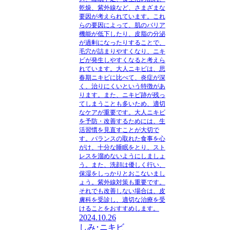
乾燥、紫外線など、さまざまな
要因が考えられています。これ
らの要因によって、肌のバリア
機能が低下したり、皮脂の分泌
が過剰になったりすることで、
毛穴が詰まりやすくなり、ニキ
ビが発生しやすくなると考えら
れています。大人ニキビは、思
春期ニキビに比べて、炎症が深
く、治りにくいという特徴があ
ります。また、ニキビ跡が残っ
てしまうことも多いため、適切
なケアが重要です。大人ニキビ
を予防・改善するためには、生
活習慣を見直すことが大切で
す。バランスの取れた食事を心
がけ、十分な睡眠をとり、スト
レスを溜めないようにしましょ
う。また、洗顔は優しく行い、
保湿をしっかりとおこないまし
ょう。紫外線対策も重要です。
それでも改善しない場合は、皮
膚科を受診し、適切な治療を受
けることをおすすめします。
2024.10.26
しみ･ニキビ