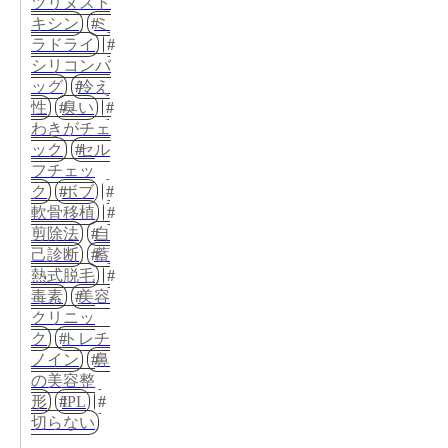
ツリヌスト
キシン
ミ
ラドライ
シリコンバ
ッグ
冷え
性
臭い
わきがチェ
ック
セル
フチェッ
ク
ボブ
軟骨移植
剪除法
自
己診断
蓄
熱式脱毛
毒素
美容
クリニッ
ク
トレチ
ノイン
鼻
の美容整
形
IPL
切らない