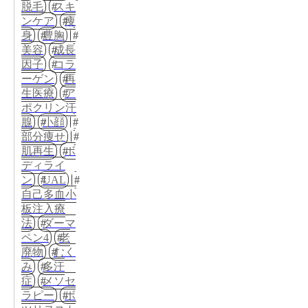
脱毛
スキ
ンケア
痩
身
豊胸
美容
成長
因子
コラ
ーゲン
再
生医療
ア
ポクリン汗
腺
小顔
部分痩せ
肌再生
ボ
ディライ
ン
UAL
自己多血小
板注入療
法
ダーマ
ペン4
老
廃物
むく
み
多汗
症
メソセ
ラピー
ボ