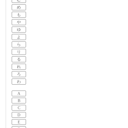
め
も
や
ゆ
よ
ら
り
る
れ
ろ
わ
A
B
C
D
E