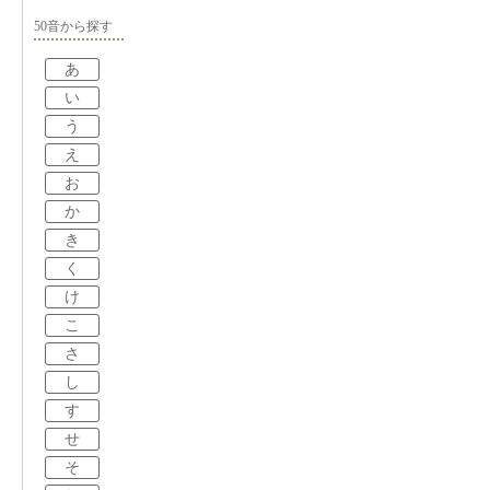
50音から探す
あ
い
う
え
お
か
き
く
け
こ
さ
し
す
せ
そ