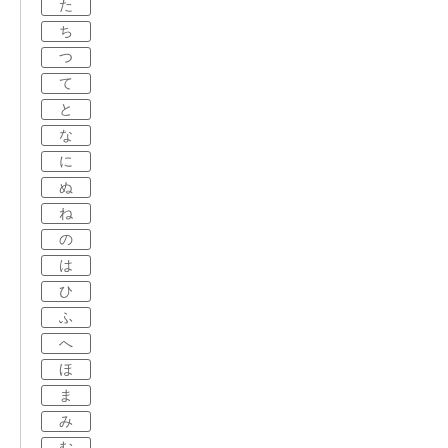
た
ち
つ
て
と
な
に
ぬ
ね
の
は
ひ
ふ
へ
ほ
ま
み
む