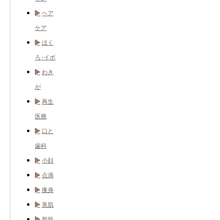
ヘア
ケア
ほく
ろ･イボ
わき
が
再生
医療
口と
歯科
小顔
点滴
痩身
美肌
脂肪