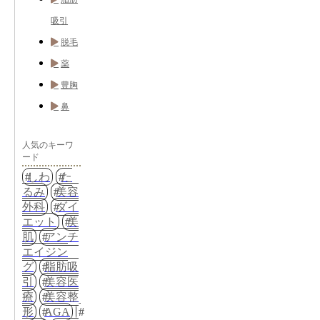
吸引
脱毛
薬
豊胸
鼻
人気のキーワ
ード
しわ
た
るみ
美容
外科
ダイ
エット
美
肌
アンチ
エイジン
グ
脂肪吸
引
美容医
療
美容整
形
AGA