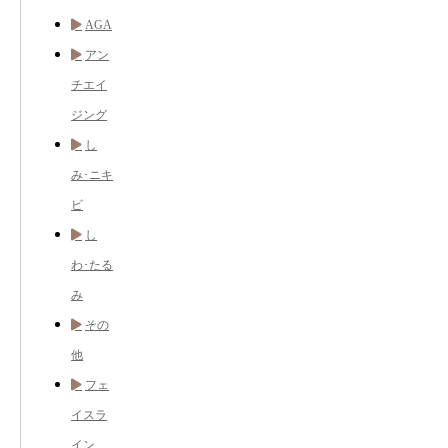
AGA
アン
チエイ
ジング
し
み･ニキ
ビ
し
わ･たる
み
その
他
フェ
イスラ
イン