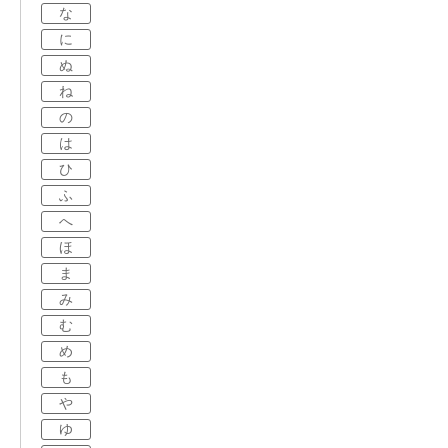
な
に
ぬ
ね
の
は
ひ
ふ
へ
ほ
ま
み
む
め
も
や
ゆ