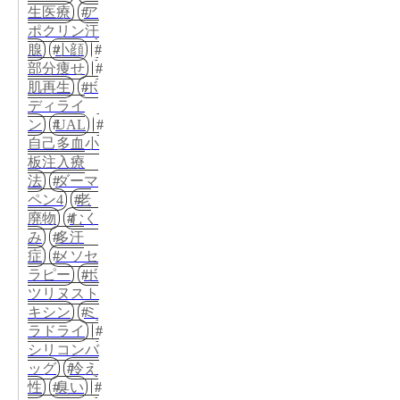
生医療
ア
ポクリン汗
腺
小顔
部分痩せ
肌再生
ボ
ディライ
ン
UAL
自己多血小
板注入療
法
ダーマ
ペン4
老
廃物
むく
み
多汗
症
メソセ
ラピー
ボ
ツリヌスト
キシン
ミ
ラドライ
シリコンバ
ッグ
冷え
性
臭い