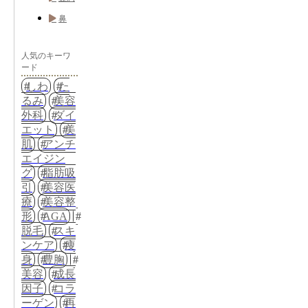
鼻
人気のキーワ
ード
しわ
た
るみ
美容
外科
ダイ
エット
美
肌
アンチ
エイジン
グ
脂肪吸
引
美容医
療
美容整
形
AGA
脱毛
スキ
ンケア
痩
身
豊胸
美容
成長
因子
コラ
ーゲン
再