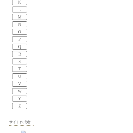
K
L
M
N
O
P
Q
R
S
T
U
V
W
Y
Z
サイト作成者