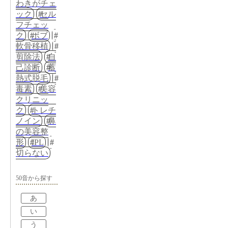
わきがチェ
ック
セル
フチェッ
ク
ボブ
軟骨移植
剪除法
自
己診断
蓄
熱式脱毛
毒素
美容
クリニッ
ク
トレチ
ノイン
鼻
の美容整
形
IPL
切らない
50音から探す
あ
い
う