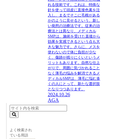
れる技術です。これは、特殊な
針を使って頭皮に直接色素を注
入し、まるでそこに毛根がある
かのように見せるという、新し
い発想の治療法です。従来の治
療法とは異なり、メディカル
SMPは、施術を受けた直後から
効果を実感できるという点も大
きな魅力です。さらに、メスを
使わないので体に負担が少な
く、傷跡が残りにくいというメ
リットもあります。自然な仕上
がりで、周囲に気づかれること
なく薄毛の悩みを解消できるメ
ディカルSMPは、薄毛に悩む多
くの人にとって、新たな選択肢
となりつつあります。
2024.10.26
AGA
よく検索され
ている用語