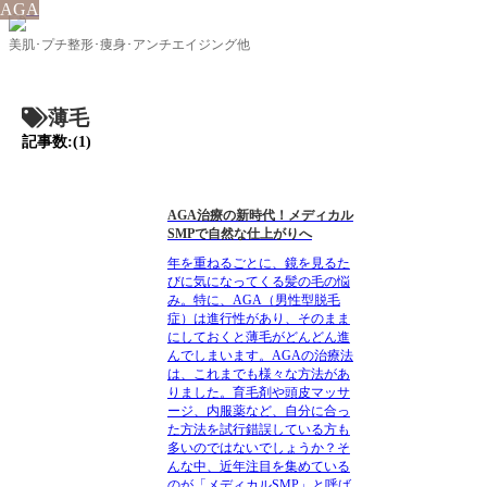
AGA
美肌･プチ整形･痩身･アンチエイジング他
薄毛
記事数:(1)
AGA治療の新時代！メディカル
SMPで自然な仕上がりへ
年を重ねるごとに、鏡を見るた
びに気になってくる髪の毛の悩
み。特に、AGA（男性型脱毛
症）は進行性があり、そのまま
にしておくと薄毛がどんどん進
んでしまいます。AGAの治療法
は、これまでも様々な方法があ
りました。育毛剤や頭皮マッサ
ージ、内服薬など、自分に合っ
た方法を試行錯誤している方も
多いのではないでしょうか？そ
んな中、近年注目を集めている
のが「メディカルSMP」と呼ば