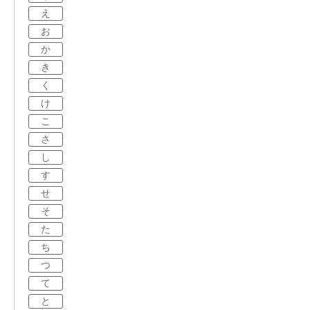
え
お
か
き
く
け
こ
さ
し
す
せ
そ
た
ち
つ
て
と