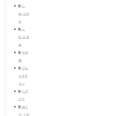
し
み･ニキ
ビ
し
わ･たる
み
その
他
フェ
イスラ
イン
ヘア
ケア
ほく
ろ･イボ