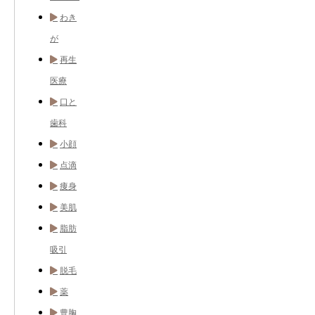
わき
が
再生
医療
口と
歯科
小顔
点滴
痩身
美肌
脂肪
吸引
脱毛
薬
豊胸