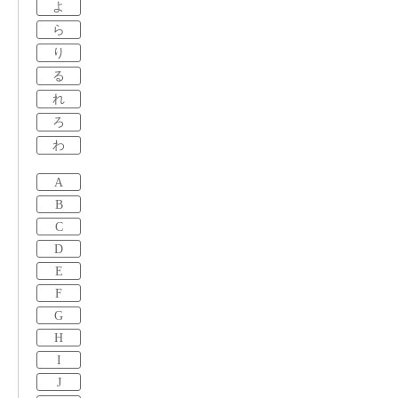
よ
ら
り
る
れ
ろ
わ
A
B
C
D
E
F
G
H
I
J