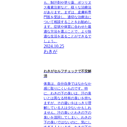
も、制汗剤や塗り薬、ボツリヌ
ス毒素注射など、様々な治療法
があります。まずは、皮膚科専
門医を受診し、適切な治療法に
ついて相談することをお勧めし
ます。症状や体質に合わせた最
適な方法を選ぶことで、より快
適な生活を送ることができるで
しょう。
2024.10.25
わきが
わきがセルフチェックで不安解
消
体臭は、自分自身ではなかなか
感じ取りにくいものです。特
に、わきの下の臭いは、汗の臭
いとは異なる特有の臭いを持ち
ますが、その違いをはっきり理
解している人は少ないかもしれ
ません。汗の臭いとわきの下の
臭いを混同してしまい、わきの
下の臭いではないのに、気にし
すぎる人もいます。わきの下の