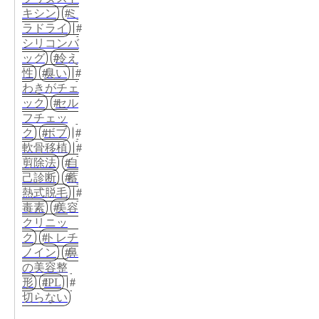
キシン
ミ
ラドライ
シリコンバ
ッグ
冷え
性
臭い
わきがチェ
ック
セル
フチェッ
ク
ボブ
軟骨移植
剪除法
自
己診断
蓄
熱式脱毛
毒素
美容
クリニッ
ク
トレチ
ノイン
鼻
の美容整
形
IPL
切らない