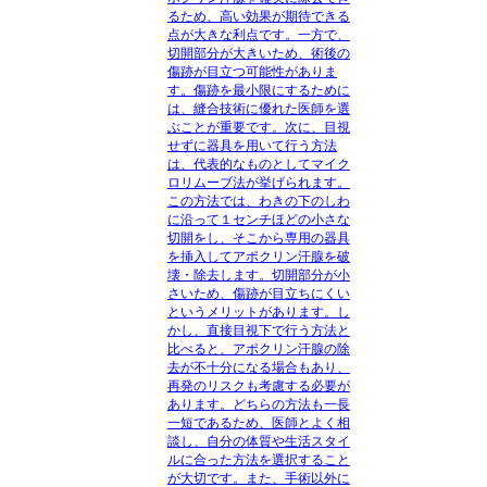
るため、高い効果が期待できる
点が大きな利点です。一方で、
切開部分が大きいため、術後の
傷跡が目立つ可能性がありま
す。傷跡を最小限にするために
は、縫合技術に優れた医師を選
ぶことが重要です。次に、目視
せずに器具を用いて行う方法
は、代表的なものとしてマイク
ロリムーブ法が挙げられます。
この方法では、わきの下のしわ
に沿って１センチほどの小さな
切開をし、そこから専用の器具
を挿入してアポクリン汗腺を破
壊・除去します。切開部分が小
さいため、傷跡が目立ちにくい
というメリットがあります。し
かし、直接目視下で行う方法と
比べると、アポクリン汗腺の除
去が不十分になる場合もあり、
再発のリスクも考慮する必要が
あります。どちらの方法も一長
一短であるため、医師とよく相
談し、自分の体質や生活スタイ
ルに合った方法を選択すること
が大切です。また、手術以外に