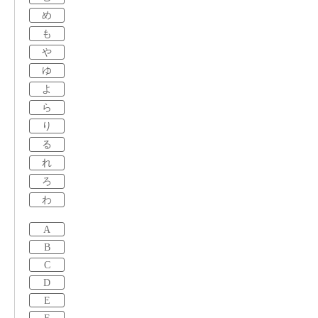
め
も
や
ゆ
よ
ら
り
る
れ
ろ
わ
A
B
C
D
E