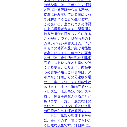
独特な臭いは、アポクリン汗腺
と呼ばれる汗腺から出る汗が、
皮膚に住み着いている菌によっ
て分解されることで生じます。
この臭いは、生まれつきの体質
による影響が大きく、思春期を
過ぎた頃から目立つようになる
ことが多いです。親がわきの下
の臭いが強い体質の場合、子ど
ももその体質を受け継ぐ可能性
が高くなります。遺伝的な要素
以外では、食生活の乱れや睡眠
不足、ストレスなども臭いを強
くする要因となります。肉類中
心の食事や脂っこい食事は、ア
ポクリン汗腺からの分泌物を増
やし、臭いを強くする可能性が
あります。また、睡眠不足やス
トレスは、ホルモンバランスを
崩し、体臭を悪化させることが
あります。一方、一般的な汗の
臭いは、エクリン汗腺という別
の汗腺から出る汗が原因です。
こちらは、体温を調節するため
に汗をかくので、誰にでも起こ
る自然な現象です。汗自体はほ