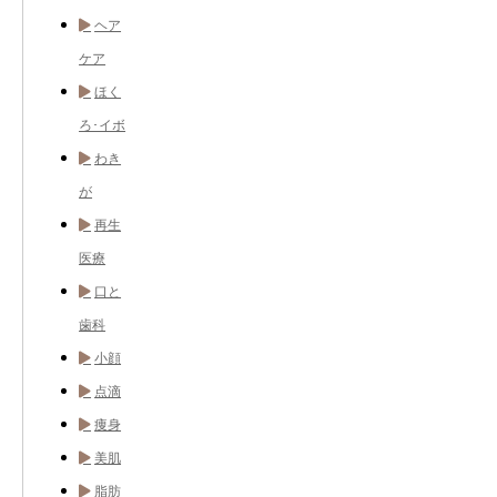
ヘア
ケア
ほく
ろ･イボ
わき
が
再生
医療
口と
歯科
小顔
点滴
痩身
美肌
脂肪