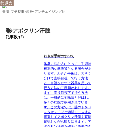
わきが
わきが
美肌･プチ整形･痩身･アンチエイジング他
アポクリン汗腺
記事数:(2)
わきが手術のすべて
体臭に悩む方にとって、手術は
根本的な解決策となる場合があ
ります。わきが手術は、大きく
分けて直接目視下で行う方法
と、目視をせずに器具を用いて
行う方法の二種類があります。
まず、直接目視下で行う方法
は、一般的に剪除法と呼ばれ、
多くの病院で採用されていま
す。この方法では、脇の下を３
～５センチほど切開し、皮膚を
裏返してアポクリン汗腺を直接
確認しながら取り除きます。ア
ポクリン汗腺を確実に除去でき