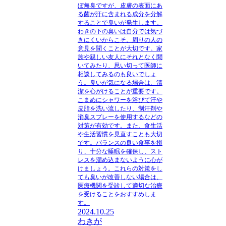
ぼ無臭ですが、皮膚の表面にあ
る菌が汗に含まれる成分を分解
することで臭いが発生します。
わきの下の臭いは自分では気づ
きにくいからこそ、周りの人の
意見を聞くことが大切です。家
族や親しい友人にそれとなく聞
いてみたり、思い切って医師に
相談してみるのも良いでしょ
う。臭いが気になる場合は、清
潔を心がけることが重要です。
こまめにシャワーを浴びて汗や
皮脂を洗い流したり、制汗剤や
消臭スプレーを使用するなどの
対策が有効です。また、食生活
や生活習慣を見直すことも大切
です。バランスの良い食事を摂
り、十分な睡眠を確保し、スト
レスを溜め込まないように心が
けましょう。これらの対策をし
ても臭いが改善しない場合は、
医療機関を受診して適切な治療
を受けることをおすすめしま
す。
2024.10.25
わきが