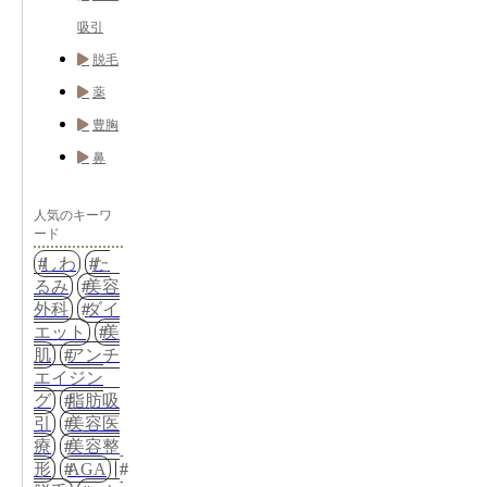
吸引
脱毛
薬
豊胸
鼻
人気のキーワ
ード
しわ
た
るみ
美容
外科
ダイ
エット
美
肌
アンチ
エイジン
グ
脂肪吸
引
美容医
療
美容整
形
AGA