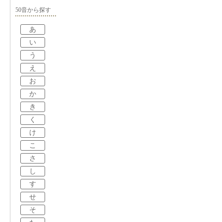
50音から探す
あ
い
う
え
お
か
き
く
け
こ
さ
し
す
せ
そ