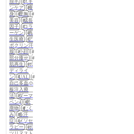
脱毛
スキ
ンケア
痩
身
豊胸
美容
成長
因子
コラ
ーゲン
再
生医療
ア
ポクリン汗
腺
小顔
部分痩せ
肌再生
ボ
ディライ
ン
UAL
自己多血小
板注入療
法
ダーマ
ペン4
老
廃物
むく
み
多汗
症
メソセ
ラピー
ボ
ツリヌスト