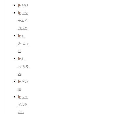
AGA
アン
チエイ
ジング
し
み･ニキ
ビ
し
わ･たる
み
その
他
フェ
イスラ
イン