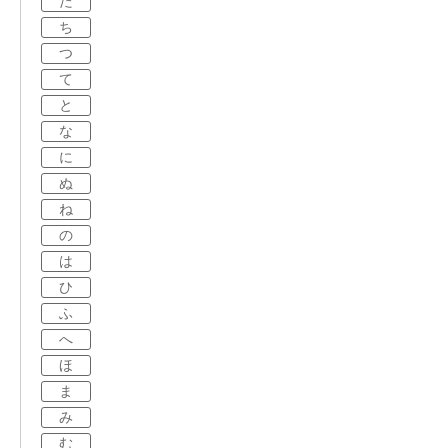
た
ち
つ
て
と
な
に
ぬ
ね
の
は
ひ
ふ
へ
ほ
ま
み
む