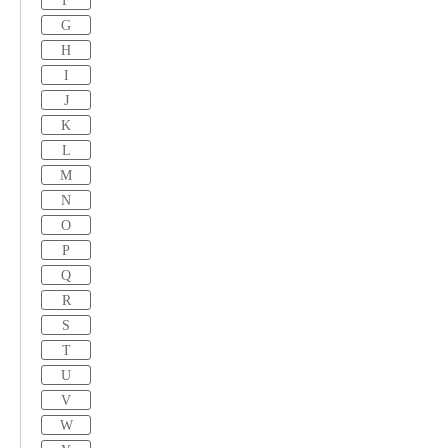
F
G
H
I
J
K
L
M
N
O
P
Q
R
S
T
U
V
W