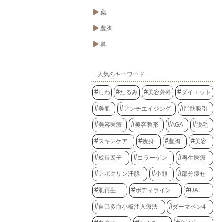
薬
豊胸
鼻
人気のキーワード
しわ
たるみ
美容外科
ダイエット
美肌
アンチエイジング
脂肪吸引
美容医療
美容整形
AGA
脱毛
スキンケア
痩身
豊胸
美容
成長因子
コラーゲン
再生医療
アポクリン汗腺
小顔
部分痩せ
肌再生
ボディライン
UAL
自己多血小板注入療法
ダーマペン4