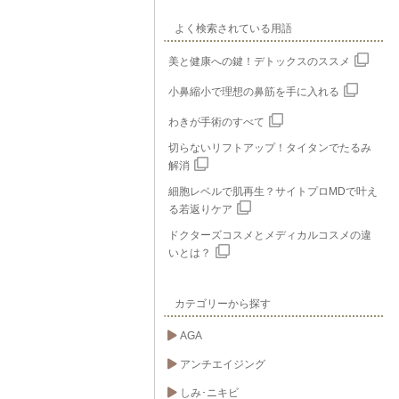
よく検索されている用語
美と健康への鍵！デトックスのススメ
小鼻縮小で理想の鼻筋を手に入れる
わきが手術のすべて
切らないリフトアップ！タイタンでたるみ
解消
細胞レベルで肌再生？サイトプロMDで叶え
る若返りケア
ドクターズコスメとメディカルコスメの違
いとは？
カテゴリーから探す
AGA
アンチエイジング
しみ･ニキビ