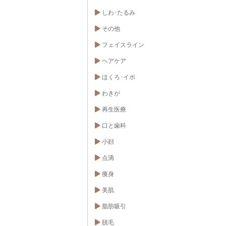
しわ･たるみ
その他
フェイスライン
ヘアケア
ほくろ･イボ
わきが
再生医療
口と歯科
小顔
点滴
痩身
美肌
脂肪吸引
脱毛