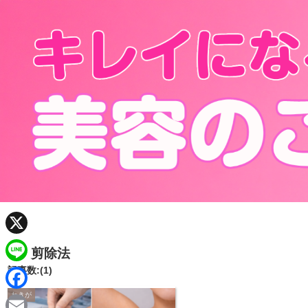
X
剪除法
記事数:(1)
L
i
わきが
F