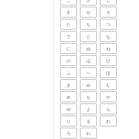
こ
さ
し
す
せ
そ
た
ち
つ
て
と
な
に
ぬ
ね
の
は
ひ
ふ
へ
ほ
ま
み
む
め
も
や
ゆ
よ
ら
り
る
れ
ろ
わ