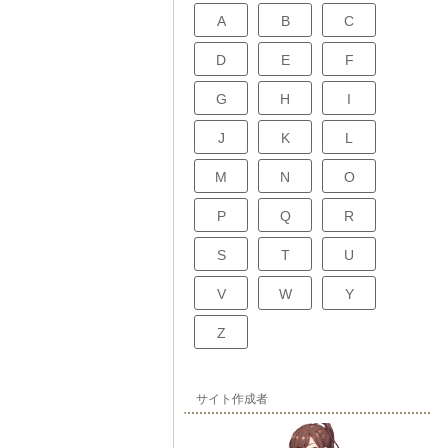
A
B
C
D
E
F
G
H
I
J
K
L
M
N
O
P
Q
R
S
T
U
V
W
Y
Z
サイト作成者