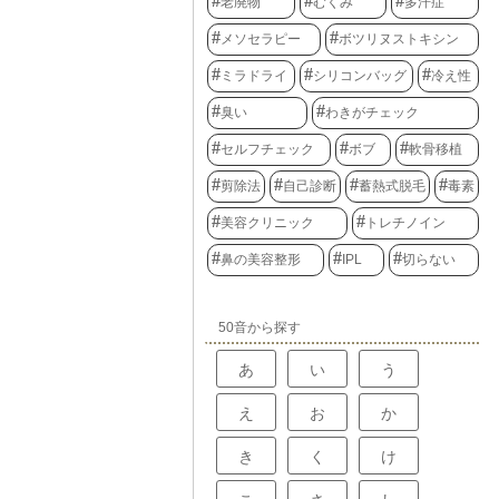
老廃物
むくみ
多汗症
メソセラピー
ボツリヌストキシン
ミラドライ
シリコンバッグ
冷え性
臭い
わきがチェック
セルフチェック
ボブ
軟骨移植
剪除法
自己診断
蓄熱式脱毛
毒素
美容クリニック
トレチノイン
鼻の美容整形
IPL
切らない
50音から探す
あ
い
う
え
お
か
き
く
け