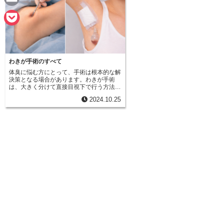
n
a
E
e
c
m
P
e
a
o
b
i
わきが手術のすべて
c
o
体臭に悩む方にとって、手術は根本的な解
l
k
決策となる場合があります。わきが手術
は、大きく分けて直接目視下で行う方法
o
と、目視をせずに器具を用いて行う方法の
e
2024.10.25
二種類があります。まず、直接目視下で行
k
う方法は、一般的に剪除法と呼ばれ、多く
t
の病院で採用されています。この方法で
は、脇の下を３～５センチほど切開し、皮
膚を裏返してアポクリン汗腺を直接確認し
ながら取り除きます。アポクリン汗腺を確
実に除去できるため、高い効果が期待でき
る点が大きな利点です。一方で、切開部分
が大きいため、術後の傷跡が目立つ可能性
があります。傷跡を最小限にするために
は、縫合技術に優れた医師を選ぶことが重
要です。次に、目視せずに器具を用いて行
う方法は、代表的なものとしてマイクロリ
ムーブ法が挙げられます。この方法では、
わきの下のしわに沿って１センチほどの小
さな切開をし、そこから専用の器具を挿入
してアポクリン汗腺を破壊・除去します。